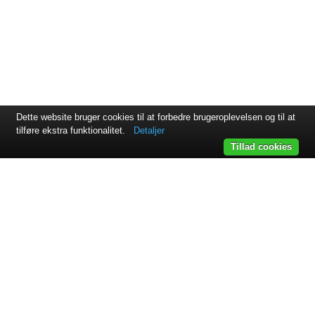
Dette website bruger cookies til at forbedre brugeroplevelsen og til at
tilføre ekstra funktionalitet.
Detaljer
Tillad cookies
Svejsehuset A/S | Jens Juuls vej 15 | 8260 Viby J | +45 87 38
64 11
Samarbejdspartnere