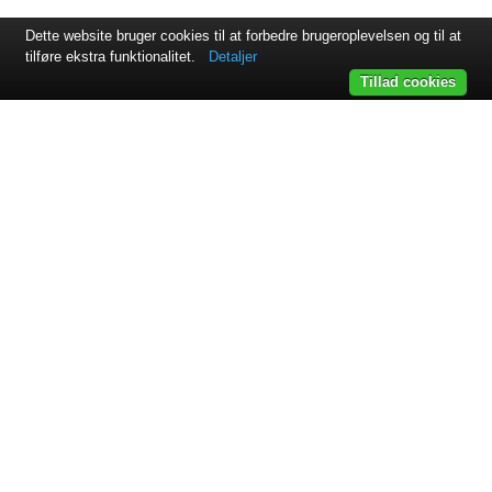
Dette website bruger cookies til at forbedre brugeroplevelsen og til at
tilføre ekstra funktionalitet.
Detaljer
Tillad cookies
Svejsehuset A/S | Jens Juuls vej 15 | 8260 Viby J | +45 87 38
64 11
Samarbejdspartnere