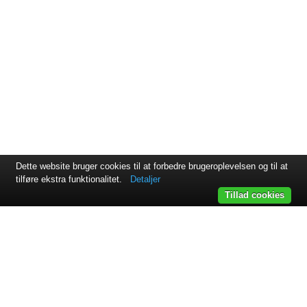
Dette website bruger cookies til at forbedre brugeroplevelsen og til at
tilføre ekstra funktionalitet.
Detaljer
Tillad cookies
Svejsehuset A/S | Jens Juuls vej 15 | 8260 Viby J | +45 87 38
64 11
Samarbejdspartnere