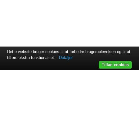
Dette website bruger cookies til at forbedre brugeroplevelsen og til at
tilføre ekstra funktionalitet.
Detaljer
Tillad cookies
Svejsehuset A/S | Jens Juuls vej 15 | 8260 Viby J | +45 87 38
64 11
Samarbejdspartnere