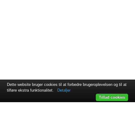
Dette website bruger cookies til at forbedre brugeroplevelsen og til at
tilføre ekstra funktionalitet.
Detaljer
Tillad cookies
Svejsehuset A/S | Jens Juuls vej 15 | 8260 Viby J | +45 87 38
64 11
Samarbejdspartnere