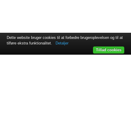
Dette website bruger cookies til at forbedre brugeroplevelsen og til at
tilføre ekstra funktionalitet.
Detaljer
Tillad cookies
Svejsehuset A/S | Jens Juuls vej 15 | 8260 Viby J | +45 87 38
64 11
Samarbejdspartnere