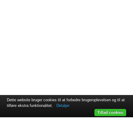
Dette website bruger cookies til at forbedre brugeroplevelsen og til at
tilføre ekstra funktionalitet.
Detaljer
Tillad cookies
Svejsehuset A/S | Jens Juuls vej 15 | 8260 Viby J | +45 87 38