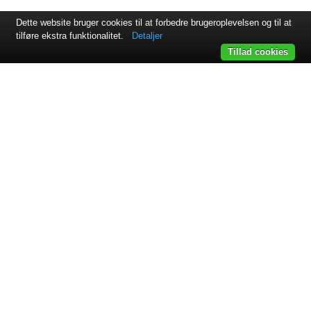
Dette website bruger cookies til at forbedre brugeroplevelsen og til at
tilføre ekstra funktionalitet.
Detaljer
Tillad cookies
Svejsehuset A/S | Jens Juuls vej 15 | 8260 Viby J | +45 87 38
64 11
Samarbejdspartnere