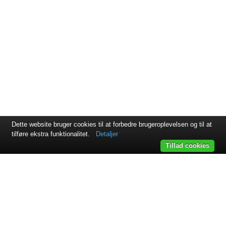
Dette website bruger cookies til at forbedre brugeroplevelsen og til at
tilføre ekstra funktionalitet.
Detaljer
Tillad cookies
Svejsehuset A/S | Jens Juuls vej 15 | 8260 Viby J | +45 87 38
64 11
Samarbejdspartnere