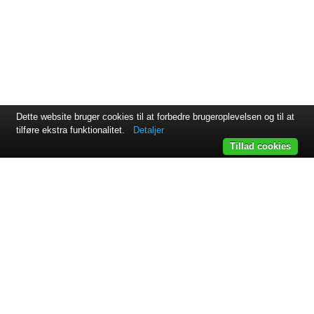
Dette website bruger cookies til at forbedre brugeroplevelsen og til at
tilføre ekstra funktionalitet.
Detaljer
Tillad cookies
Svejsehuset A/S | Jens Juuls vej 15 | 8260 Viby J | +45 87 38
64 11
Samarbejdspartnere