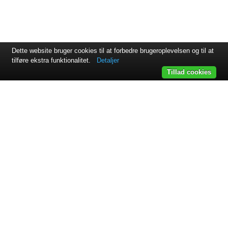
Dette website bruger cookies til at forbedre brugeroplevelsen og til at
tilføre ekstra funktionalitet.
Detaljer
Tillad cookies
Svejsehuset A/S | Jens Juuls vej 15 | 8260 Viby J | +45 87 38
64 11
Samarbejdspartnere